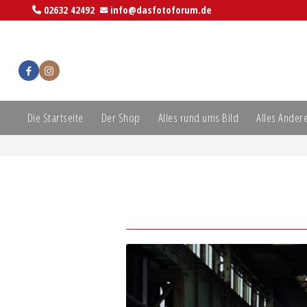
02632 42492
info@dasfotoforum.de
Die Startseite
Der Shop
Alles rund ums Bild
Alles Ander