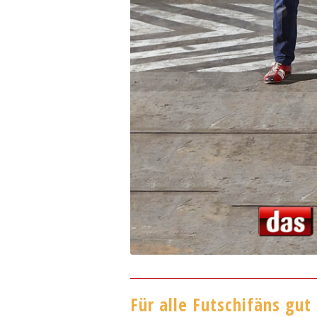
Für alle Futschifäns gut