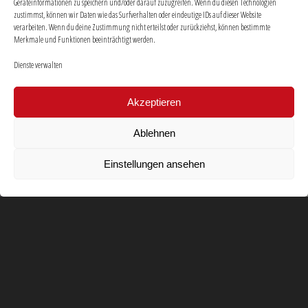
Geräteinformationen zu speichern und/oder darauf zuzugreifen. Wenn du diesen Technologien
zustimmst, können wir Daten wie das Surfverhalten oder eindeutige IDs auf dieser Website
verarbeiten. Wenn du deine Zustimmung nicht erteilst oder zurückziehst, können bestimmte
Merkmale und Funktionen beeinträchtigt werden.
Dienste verwalten
Akzeptieren
Ablehnen
Einstellungen ansehen