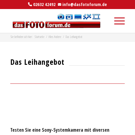
02632 42492
info@dasfotoforum.de
Sie befinden sich hier:
Startseite
/
Alles Andere
/
Das Leihangebot
Das Leihangebot
.
.
.
Testen Sie eine Sony-Systemkamera mit diversen