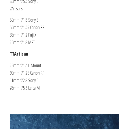
85mm f/5,6 Sony E
7Artisans
50mm f/1,8 Sony E
50mm f/1,05 Canon RF
35mm f/1,2 Fuji X
25mm f/1,8 MFT
TTArtisan
23mm f/1,4 L-Mount
90mm f/1,25 Canon RF
11mm f/2,8 Sony E
28mm f/5,6 Leica M