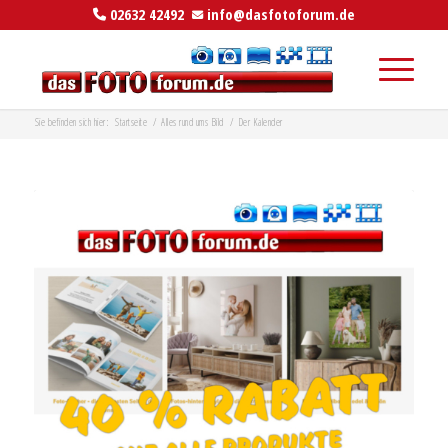
02632 42492
info@dasfotoforum.de
Sie befinden sich hier:
Startseite
/
Alles rund ums Bild
/
Der Kalender