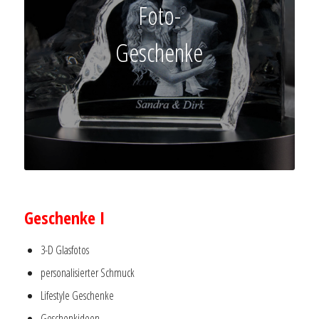
Foto-
Geschenke
–
Geschenke I
3-D Glasfotos
personalisierter Schmuck
Lifestyle Geschenke
Geschenkideen