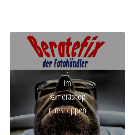
.
im
Kamerashop
rumshoppen