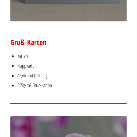
–
Gruß-Karten
Karten
Klappkarten
A5,A6 und DIN lang
305g/m² Druckkarton