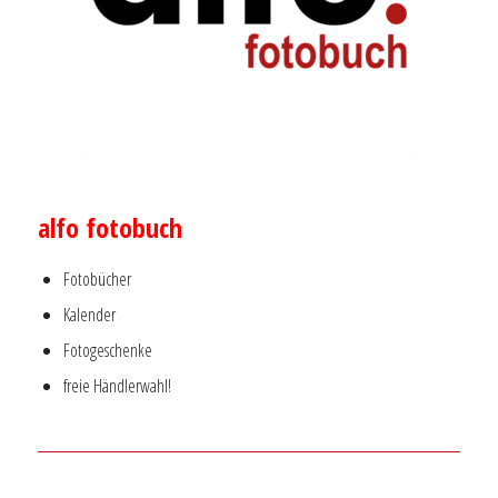
–
alfo fotobuch
Fotobücher
Kalender
Fotogeschenke
freie Händlerwahl!