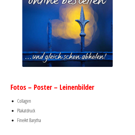
–
Fotos – Poster – Leinenbilder
Collagen
Plakatdruck
FineArt Barytha