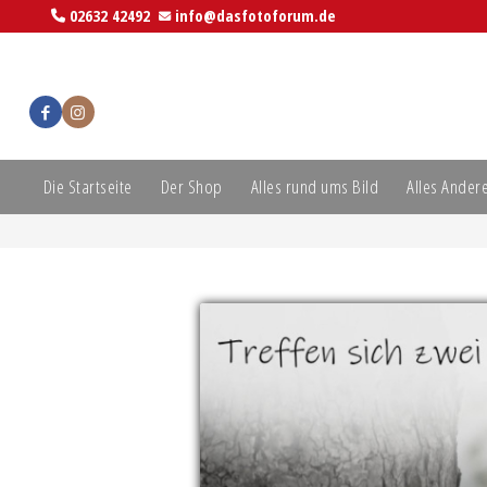
02632 42492
info@dasfotoforum.de
Die Startseite
Der Shop
Alles rund ums Bild
Alles Ander