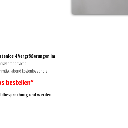
tenlos 4 Vergrößerungen im
nrasteroberfläche.
tammtischabend kostenlos abholen
os bestellen“
ildbesprechung und werden