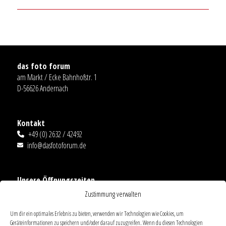
das foto forum
am Markt / Ecke Bahnhofstr. 1
D-56626 Andernach
Kontakt
+49 (0) 2632 / 42492
info@dasfotoforum.de
Unsere Öffnungszeiten
Mo.-Fr.: 09:00-18:00
Zustimmung verwalten
Sa. 09:00-14:00
Ausnahmen
Um dir ein optimales Erlebnis zu bieten, verwenden wir Technologien wie Cookies, um
Geräteinformationen zu speichern und/oder darauf zuzugreifen. Wenn du diesen Technologien