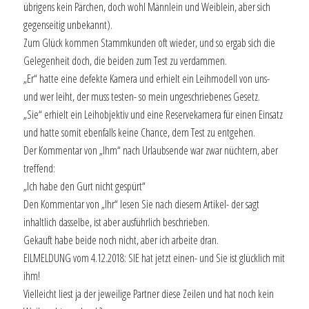
übrigens kein Pärchen, doch wohl Männlein und Weiblein, aber sich
gegenseitig unbekannt).
Zum Glück kommen Stammkunden oft wieder, und so ergab sich die
Gelegenheit doch, die beiden zum Test zu verdammen.
„Er“ hatte eine defekte Kamera und erhielt ein Leihmodell von uns-
und wer leiht, der muss testen- so mein ungeschriebenes Gesetz.
„Sie“ erhielt ein Leihobjektiv und eine Reservekamera für einen Einsatz
und hatte somit ebenfalls keine Chance, dem Test zu entgehen.
Der Kommentar von „Ihm“ nach Urlaubsende war zwar nüchtern, aber
treffend:
„Ich habe den Gurt nicht gespürt“
Den Kommentar von „Ihr“ lesen Sie nach diesem Artikel- der sagt
inhaltlich dasselbe, ist aber ausführlich beschrieben.
Gekauft habe beide noch nicht, aber ich arbeite dran.
EILMELDUNG vom 4.12.2018: SIE hat jetzt einen- und Sie ist glücklich mit
ihm!
Vielleicht liest ja der jeweilige Partner diese Zeilen und hat noch kein