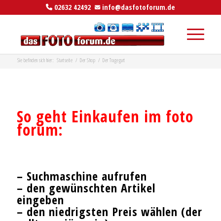
02632 42492
info@dasfotoforum.de
Sie befinden sich hier:
Startseite
/
Der Shop
/
Der Tragegurt
_
So geht
Einkaufen
im foto
forum:
__
– Suchmaschine aufrufen
– den gewünschten Artikel
eingeben
–
den niedrigsten Preis wählen
(der