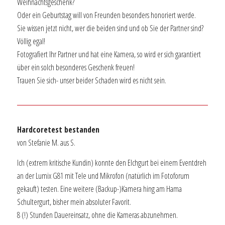
Weihnachtsgeschenk?
Oder ein Geburtstag will von Freunden besonders honoriert werde.
Sie wissen jetzt nicht, wer die beiden sind und ob Sie der Partner sind?
Völlig egal!
Fotografiert Ihr Partner und hat eine Kamera, so wird er sich garantiert
über ein solch besonderes Geschenk freuen!
Trauen Sie sich- unser beider Schaden wird es nicht sein.
Hardcoretest bestanden
von Stefanie M. aus S.
Ich (extrem kritische Kundin) konnte den Elchgurt bei einem Eventdreh
an der Lumix G81 mit Tele und Mikrofon (natürlich im Fotoforum
gekauft) testen. Eine weitere (Backup-)Kamera hing am Hama
Schultergurt, bisher mein absoluter Favorit.
8 (!) Stunden Dauereinsatz, ohne die Kameras abzunehmen.