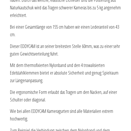
haben. Durch das weiche, elastische Elchleder und die Polsterung aus
Naturkautschuk wird das Tragen schwerer Kameras bis zu 5 kg angenehm
erleichtert.
Bei einer Gesamtlänge von 155 cm haben wir einen Lederanteil von 43
cm.
Dieser EDDYCAM ist an seiner breitesten Stelle 60mm, was zu einer sehr
guten Gewichtsverteilung führt.
Mit dem thermofixierten Nylonband und den 4 trowalisierten
Edelstahlklemmen bietet er absolute Sicherheit und genug Spielraum
zur Längenanpassung.
Die ergonomische Form erlaubt das Tragen um den Nacken, auf einer
Schulter oder diagonal.
Wie bei allen EDDYCAM Kameragurten sind alle Materialien extrem
hochwertig.
Zum Beispiel die Verbindung zwischen dem Nylonband und dem