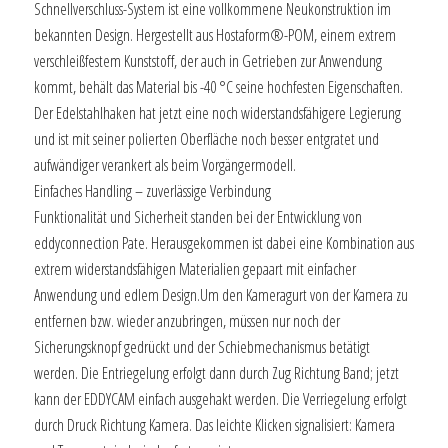
Schnellverschluss-System ist eine vollkommene Neukonstruktion im
bekannten Design. Hergestellt aus Hostaform®-POM, einem extrem
verschleißfestem Kunststoff, der auch in Getrieben zur Anwendung
kommt, behält das Material bis -40 °C seine hochfesten Eigenschaften.
Der Edelstahlhaken hat jetzt eine noch widerstandsfähigere Legierung
und ist mit seiner polierten Oberfläche noch besser entgratet und
aufwändiger verankert als beim Vorgängermodell.
Einfaches Handling – zuverlässige Verbindung
Funktionalität und Sicherheit standen bei der Entwicklung von
eddyconnection Pate. Herausgekommen ist dabei eine Kombination aus
extrem widerstandsfähigen Materialien gepaart mit einfacher
Anwendung und edlem Design.Um den Kameragurt von der Kamera zu
entfernen bzw. wieder anzubringen, müssen nur noch der
Sicherungsknopf gedrückt und der Schiebmechanismus betätigt
werden. Die Entriegelung erfolgt dann durch Zug Richtung Band; jetzt
kann der EDDYCAM einfach ausgehakt werden. Die Verriegelung erfolgt
durch Druck Richtung Kamera. Das leichte Klicken signalisiert: Kamera