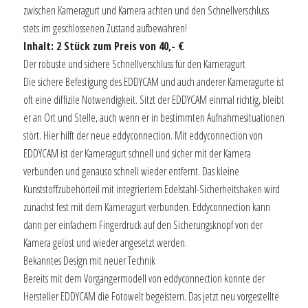
zwischen Kameragurt und Kamera achten und den Schnellverschluss
stets im geschlossenen Zustand aufbewahren!
Inhalt: 2 Stück zum Preis von 40,- €
Der robuste und sichere Schnellverschluss für den Kameragurt
Die sichere Befestigung des EDDYCAM und auch anderer Kameragurte ist
oft eine diffizile Notwendigkeit. Sitzt der EDDYCAM einmal richtig, bleibt
er an Ort und Stelle, auch wenn er in bestimmten Aufnahmesituationen
stört. Hier hilft der neue eddyconnection. Mit eddyconnection von
EDDYCAM ist der Kameragurt schnell und sicher mit der Kamera
verbunden und genauso schnell wieder entfernt. Das kleine
Kunststoffzubehörteil mit integriertem Edelstahl-Sicherheitshaken wird
zunächst fest mit dem Kameragurt verbunden. Eddyconnection kann
dann per einfachem Fingerdruck auf den Sicherungsknopf von der
Kamera gelöst und wieder angesetzt werden.
Bekanntes Design mit neuer Technik
Bereits mit dem Vorgängermodell von eddyconnection konnte der
Hersteller EDDYCAM die Fotowelt begeistern. Das jetzt neu vorgestellte