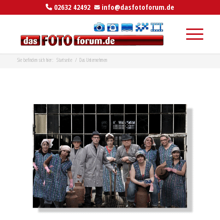
02632 42492
info@dasfotoforum.de
Sie befinden sich hier:
Startseite
/
Das Unternehmen