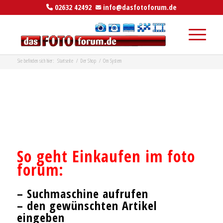
02632 42492
info@dasfotoforum.de
Sie befinden sich hier:
Startseite
/
Der Shop
/
Om System
–
So geht
Einkaufen
im foto
forum:
–
– Suchmaschine aufrufen
– den gewünschten Artikel
eingeben