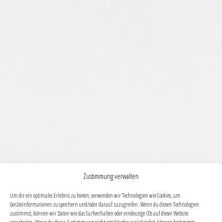
Zustimmung verwalten
Um dir ein optimales Erlebnis zu bieten, verwenden wir Technologien wie Cookies, um
Geräteinformationen zu speichern und/oder darauf zuzugreifen. Wenn du diesen Technologien
zustimmst, können wir Daten wie das Surfverhalten oder eindeutige IDs auf dieser Website