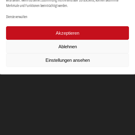
verarbeiten. Wenn du deine Zustimmung nicht erteilst oder zurückziehst, können bestimmte
Merkmale und Funktionen beeinträchtigt werden.
Dienste verwalten
Akzeptieren
Ablehnen
Einstellungen ansehen