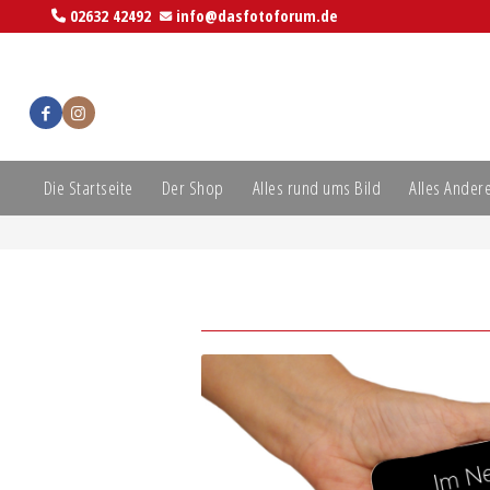
02632 42492
info@dasfotoforum.de
Die Startseite
Der Shop
Alles rund ums Bild
Alles Ander