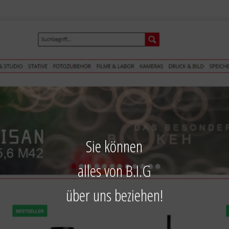
Sie können
alles von B.I.G
über uns beziehen!