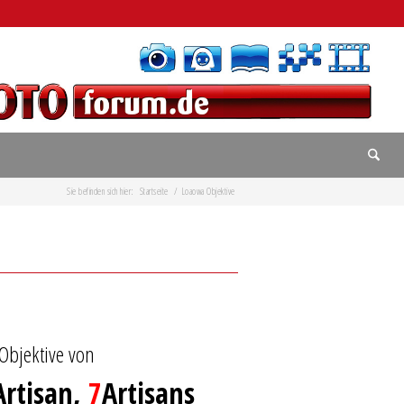
Sie befinden sich hier:
Startseite
/
Loaowa Objektive
–
 Objektive von
Artisan,
7
Artisans