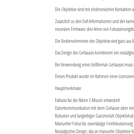
Die Objektive sind mit elektronischen Kontakten 
Zusätzlich zu den Exif-Informationen und der ka
neuesten Firmware drei Arten von Fokussierungsfu
Die Bedienelemente des Objektivs sind ganz aus M
Das Design des Gehäuses kombiniert ein nostalgisc
Bei Verwendung eines Vollformat-Gehäuses muss 
Dieses Produkt wurde im Rahmen einer Lizenzvere
Hauptmerkmale:
Exklusiv für die Nikon Z-Mount entwickelt
Datenkommunikation mit dem Gehäuse über elek
Robuster und langlebiger Ganzmetall-Objektivtub
Manueller Fokus für zuverlässige Feinfokussierung
Nostalgisches Design, das an manuelle Objektive f