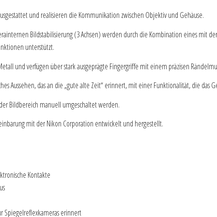
ausgestattet und realisieren die Kommunikation zwischen Objektiv und Gehäuse.
merainternen Bildstabilisierung (3 Achsen) werden durch die Kombination eines mit
nktionen unterstützt.
etall und verfügen über stark ausgeprägte Fingergriffe mit einem präzisen Rändelmu
hes Aussehen, das an die „gute alte Zeit“ erinnert, mit einer Funktionalität, die das
der Bildbereich manuell umgeschaltet werden.
inbarung mit der Nikon Corporation entwickelt und hergestellt.
tronische Kontakte
us
ür Spiegelreflexkameras erinnert