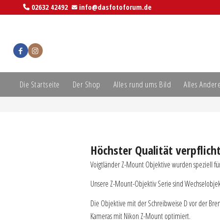
02632 42492
info@dasfotoforum.de
Die Startseite
Der Shop
Alles rund ums Bild
Alles Ander
Höchster Qualität verpflich
Voigtländer Z-Mount Objektive wurden speziell f
Unsere Z-Mount-Objektiv Serie sind Wechselobje
Die Objektive mit der Schreibweise D vor der Bren
Kameras mit Nikon Z-Mount optimiert.