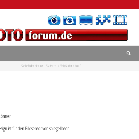
Sie befinden sich hier:
Startseite
/
Voigtländer Nikon Z
 können.
gn ist für den Bildsensor von spiegellosen