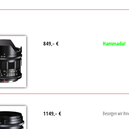
849,- €
Hammada!
1149,- €
Besorgen wir Ihn