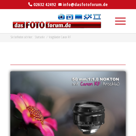
02632 42492
info@dasfotoforum.de
Sie befinden sich hier:
Startseite
/
Voigtländer Canon RF