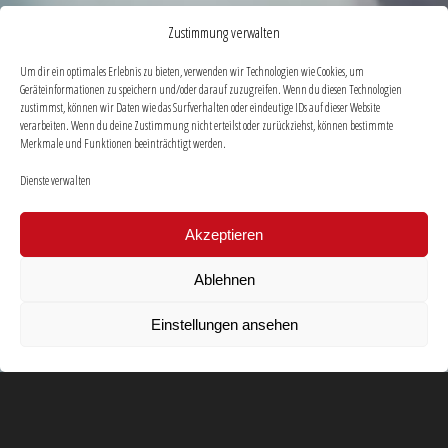
Zustimmung verwalten
Um dir ein optimales Erlebnis zu bieten, verwenden wir Technologien wie Cookies, um
Geräteinformationen zu speichern und/oder darauf zuzugreifen. Wenn du diesen Technologien
zustimmst, können wir Daten wie das Surfverhalten oder eindeutige IDs auf dieser Website
verarbeiten. Wenn du deine Zustimmung nicht erteilst oder zurückziehst, können bestimmte
Merkmale und Funktionen beeinträchtigt werden.
Dienste verwalten
Akzeptieren
Ablehnen
Einstellungen ansehen