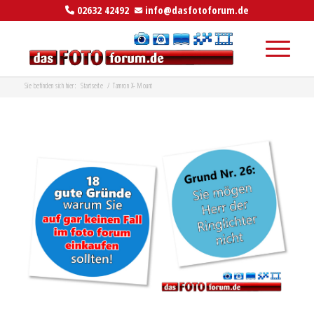
02632 42492
info@dasfotoforum.de
Sie befinden sich hier:
Startseite
/
Tamron X- Mount