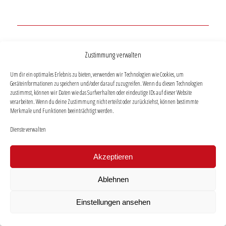
Zustimmung verwalten
SIGMA 50mm F1.2 DG DN (A)
Um dir ein optimales Erlebnis zu bieten, verwenden wir Technologien wie Cookies, um
Geräteinformationen zu speichern und/oder darauf zuzugreifen. Wenn du diesen Technologien
zustimmst, können wir Daten wie das Surfverhalten oder eindeutige IDs auf dieser Website
verarbeiten. Wenn du deine Zustimmung nicht erteilst oder zurückziehst, können bestimmte
Merkmale und Funktionen beeinträchtigt werden.
Dienste verwalten
Akzeptieren
Ablehnen
Einstellungen ansehen