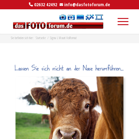
02632 42492
info@dasfotoforum.de
Sie befinden sich hier:
Startseite
/
Sigma L Mount Vollformat