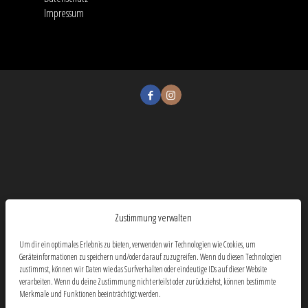
Impressum
Zustimmung verwalten
Um dir ein optimales Erlebnis zu bieten, verwenden wir Technologien wie Cookies, um
Geräteinformationen zu speichern und/oder darauf zuzugreifen. Wenn du diesen Technologien
zustimmst, können wir Daten wie das Surfverhalten oder eindeutige IDs auf dieser Website
verarbeiten. Wenn du deine Zustimmung nicht erteilst oder zurückziehst, können bestimmte
Merkmale und Funktionen beeinträchtigt werden.