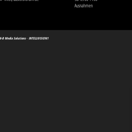
Ausnahmen
N-B Media Solutions
–
INTELLIVISION1