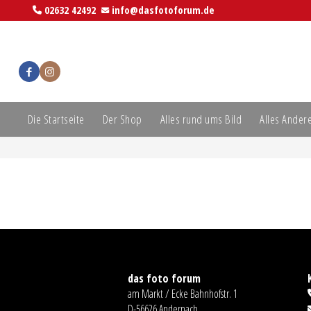
02632 42492
info@dasfotoforum.de
Die Startseite
Der Shop
Alles rund ums Bild
Alles Ander
das foto forum
am Markt / Ecke Bahnhofstr. 1
D-56626 Andernach