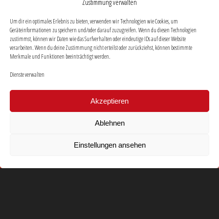
Zustimmung verwalten
Um dir ein optimales Erlebnis zu bieten, verwenden wir Technologien wie Cookies, um
Geräteinformationen zu speichern und/oder darauf zuzugreifen. Wenn du diesen Technologien
zustimmst, können wir Daten wie das Surfverhalten oder eindeutige IDs auf dieser Website
verarbeiten. Wenn du deine Zustimmung nicht erteilst oder zurückziehst, können bestimmte
Merkmale und Funktionen beeinträchtigt werden.
Dienste verwalten
Akzeptieren
Ablehnen
Einstellungen ansehen