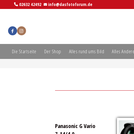
02632 42492
info@dasfotoforum.de
Die Startseite
Der Shop
Alles rund ums Bild
Alles Ander
Panasonic G Vario
7-14/4,0