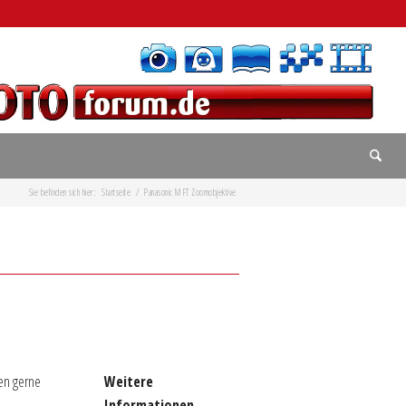
Sie befinden sich hier:
Startseite
/
Panasonic MFT Zoomobjektive
en gerne
Weitere
Informationen