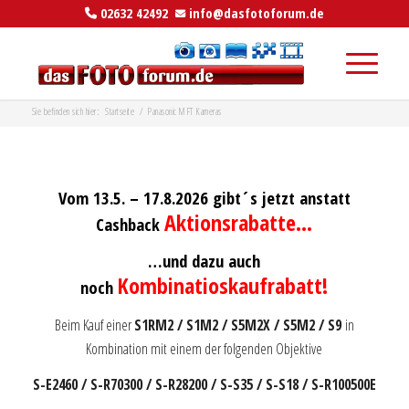
02632 42492
info@dasfotoforum.de
Sie befinden sich hier:
Startseite
/
Panasonic MFT Kameras
Vom
13.5.
– 17.8.2026 gibt´s jetzt anstatt
Aktionsrabatte…
Cashback
…und dazu auch
Kombinatioskaufrabatt!
noch
Beim Kauf einer
S1RM2 / S1M2 / S5M2X / S5M2 / S9
in
Kombination mit einem der folgenden Objektive
S-E2460 /
S-R70300 /
S-R28200 /
S-S35 /
S-S18 / S-R100500E