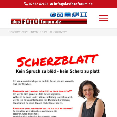
02632 42492
info@dasfotoforum.de
Sie befinden sich hier:
Startseite
/
Nikon Z DX Festbrennweiten