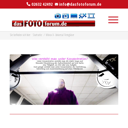
02632 42492
info@dasfotoforum.de
Sie befinden sich hier:
Startseite
/
Minox X- Universal Ferngläser