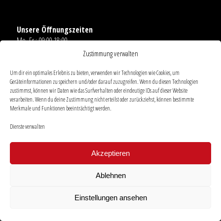
Unsere Öffnungszeiten
Mo.-Fr.: 09:00-18:00
Sa. 09:00-14:00
Zustimmung verwalten
Ausnahmen
Um dir ein optimales Erlebnis zu bieten, verwenden wir Technologien wie Cookies, um
Geräteinformationen zu speichern und/oder darauf zuzugreifen. Wenn du diesen Technologien
zustimmst, können wir Daten wie das Surfverhalten oder eindeutige IDs auf dieser Website
Links
verarbeiten. Wenn du deine Zustimmung nicht erteilst oder zurückziehst, können bestimmte
AGB
Merkmale und Funktionen beeinträchtigt werden.
Datenschutz
Dienste verwalten
Impressum
Akzeptieren
Ablehnen
© Copyright - das foto forum | Alle Rechte vorbehalten | Made by
PLAN-B Media Solutions
–
INTELLIVISION1
Einstellungen ansehen