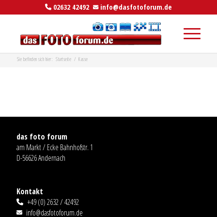
02632 42492
info@dasfotoforum.de
Sie befinden sich hier:
Startseite
/
Kasse
das foto forum
am Markt / Ecke Bahnhofstr. 1
D-56626 Andernach
Kontakt
+49 (0) 2632 / 42492
info@dasfotoforum.de