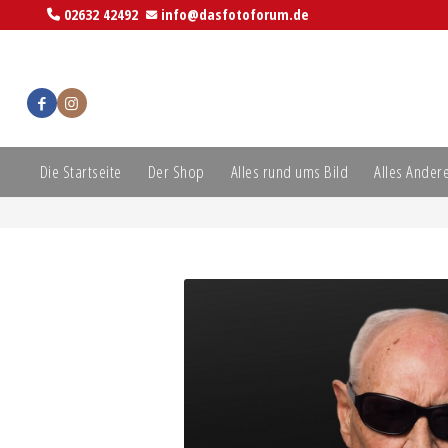
02632 42492
info@dasfotoforum.de
Die Startseite
Der Shop
Alles rund ums Bild
Alles Ander