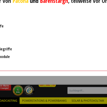
r von
Patona
und
Bärenstargh
, teilweise vor O
ffe
iegriffe
module