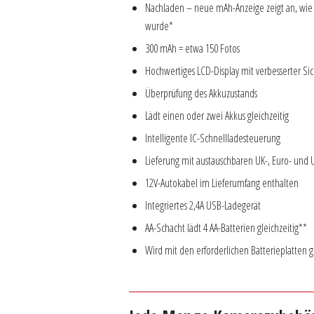
Nachladen – neue mAh-Anzeige zeigt an, wie 
wurde*
300 mAh = etwa 150 Fotos
Hochwertiges LCD-Display mit verbesserter Sic
Überprüfung des Akkuzustands
Lädt einen oder zwei Akkus gleichzeitig
Intelligente IC-Schnellladesteuerung
Lieferung mit austauschbaren UK-, Euro- und
12V-Autokabel im Lieferumfang enthalten
Integriertes 2,4A USB-Ladegerät
AA-Schacht lädt 4 AA-Batterien gleichzeitig**
Wird mit den erforderlichen Batterieplatten g