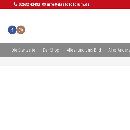
02632 42492
info@dasfotoforum.de
Die Startseite
Der Shop
Alles rund ums Bild
Alles Ander