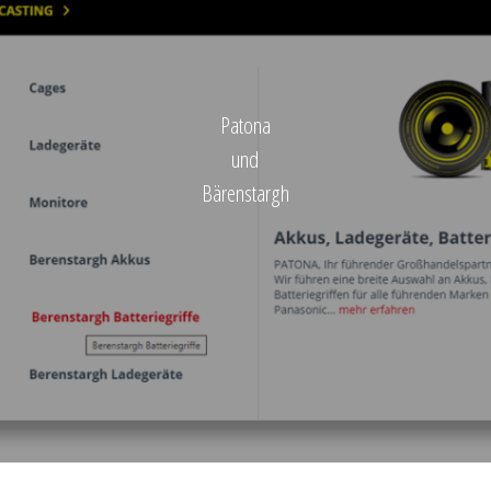
Patona
und
Bärenstargh