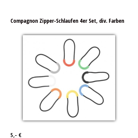
Compagnon Zipper-Schlaufen 4er Set, div. Farben
5,- €