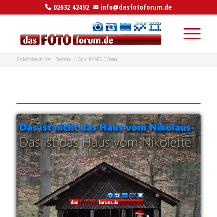
02632 42492
info@dasfotoforum.de
Sie befinden sich hier:
Startseite
/
Canon RF APS-C Format