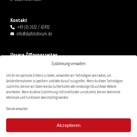
Kontakt
+49 (0) 2632 / 42492
info@dasfotoforum.de
Unsere Öffnungszeiten
Mo.-Fr.: 09:00-18:00
Zustimmung verwalten
Sa. 09:00-14:00
Ausnahmen
Um dir ein optimales Erlebnis zu bieten, verwenden wir Technologien wie Cookies, um
Geräteinformationen zu speichern und/oder darauf zuzugreifen. Wenn du diesen Technologien
zustimmst, können wir Daten wie das Surfverhalten oder eindeutige IDs auf dieser Website
verarbeiten. Wenn du deine Zustimmung nicht erteilst oder zurückziehst, können bestimmte
Links
Merkmale und Funktionen beeinträchtigt werden.
AGB
Dienste verwalten
Datenschutz
Impressum
Akzeptieren