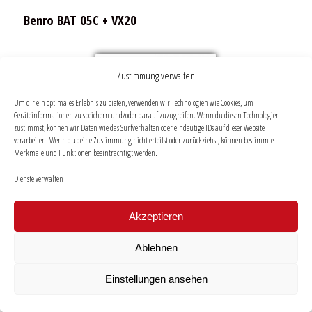
Benro BAT 05C + VX20
Zustimmung verwalten
Um dir ein optimales Erlebnis zu bieten, verwenden wir Technologien wie Cookies, um
Geräteinformationen zu speichern und/oder darauf zuzugreifen. Wenn du diesen Technologien
zustimmst, können wir Daten wie das Surfverhalten oder eindeutige IDs auf dieser Website
verarbeiten. Wenn du deine Zustimmung nicht erteilst oder zurückziehst, können bestimmte
Merkmale und Funktionen beeinträchtigt werden.
Dienste verwalten
Akzeptieren
Ablehnen
Einstellungen ansehen
229,- €