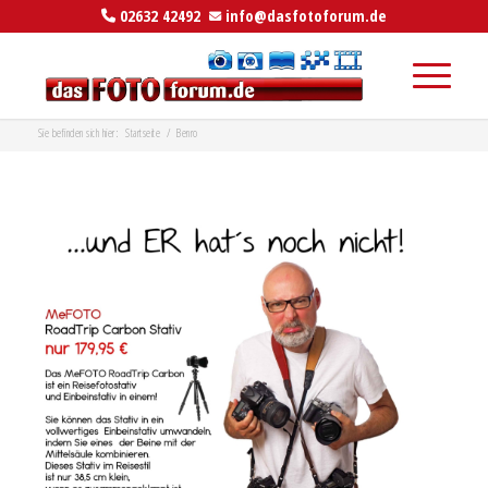
02632 42492
info@dasfotoforum.de
Sie befinden sich hier:
Startseite
/
Benro