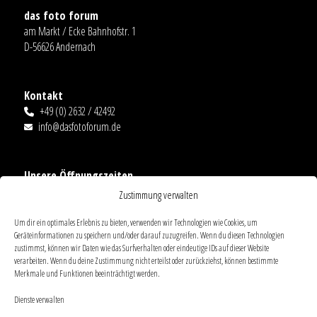
das foto forum
am Markt / Ecke Bahnhofstr. 1
D-56626 Andernach
Kontakt
+49 (0) 2632 / 42492
info@dasfotoforum.de
Unsere Öffnungszeiten
Mo.-Fr.: 09:00-18:00
Zustimmung verwalten
Sa. 09:00-14:00
Ausnahmen
Um dir ein optimales Erlebnis zu bieten, verwenden wir Technologien wie Cookies, um
Geräteinformationen zu speichern und/oder darauf zuzugreifen. Wenn du diesen Technologien
zustimmst, können wir Daten wie das Surfverhalten oder eindeutige IDs auf dieser Website
verarbeiten. Wenn du deine Zustimmung nicht erteilst oder zurückziehst, können bestimmte
Links
Merkmale und Funktionen beeinträchtigt werden.
AGB
Dienste verwalten
Datenschutz