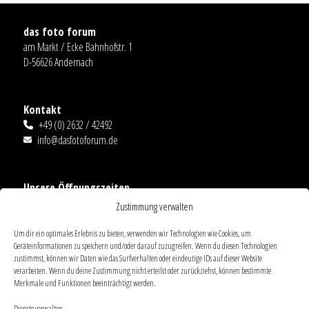
das foto forum
am Markt / Ecke Bahnhofstr. 1
D-56626 Andernach
Kontakt
+49 (0) 2632 / 42492
info@dasfotoforum.de
Unsere Öffnungszeiten
Mo.-Fr.: 09:00-18:00
Zustimmung verwalten
Sa. 09:00-14:00
Ausnahmen
Um dir ein optimales Erlebnis zu bieten, verwenden wir Technologien wie Cookies, um
Geräteinformationen zu speichern und/oder darauf zuzugreifen. Wenn du diesen Technologien
zustimmst, können wir Daten wie das Surfverhalten oder eindeutige IDs auf dieser Website
verarbeiten. Wenn du deine Zustimmung nicht erteilst oder zurückziehst, können bestimmte
Links
Merkmale und Funktionen beeinträchtigt werden.
AGB
Dienste verwalten